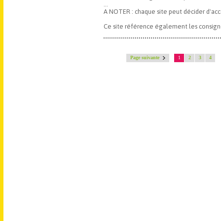
...
A NOTER : chaque site peut décider d'acce
Ce site référence également les consignes
Page suivante
1
2
3
4