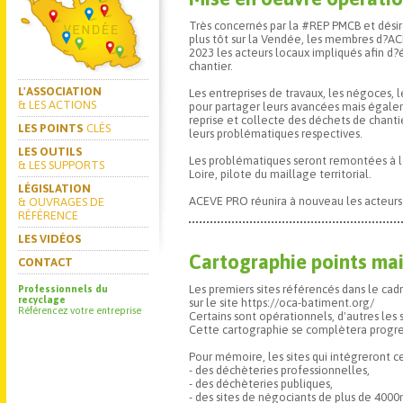
Très concernés par la #REP PMCB et désire
plus tôt sur la Vendée, les membres d?A
2023 les acteurs locaux impliqués afin d?
chantier.
L'ASSOCIATION
Les entreprises de travaux, les négoces,
& LES ACTIONS
pour partager leurs avancées mais égalem
reprise et collecte des déchets de chanti
LES POINTS
CLÉS
leurs problématiques respectives.
LES OUTILS
Les problématiques seront remontées à l
& LES SUPPORTS
Loire, pilote du maillage territorial.
LÉGISLATION
ACEVE PRO réunira à nouveau les acteurs 
& OUVRAGES DE
RÉFÉRENCE
LES VIDÉOS
Cartographie points ma
CONTACT
Les premiers sites référencés dans le cadr
Professionnels du
recyclage
sur le site https://oca-batiment.org/
Référencez votre entreprise
Certains sont opérationnels, d'autres le
Cette cartographie se complètera progre
Pour mémoire, les sites qui intégreront c
- des déchèteries professionnelles,
- des déchèteries publiques,
- des sites de négociants de plus de 400